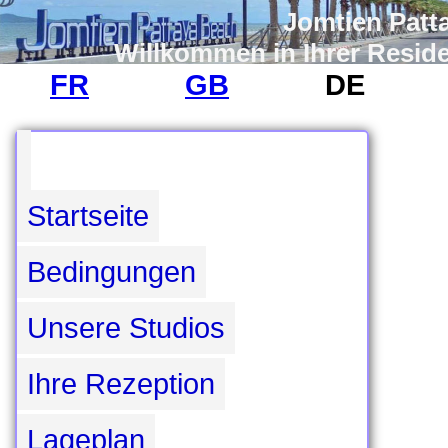
Jomtien Patt
Willkommen in Ihrer Resid
FR
GB
DE
Startseite
Bedingungen
Unsere Studios
Ihre Rezeption
Lageplan